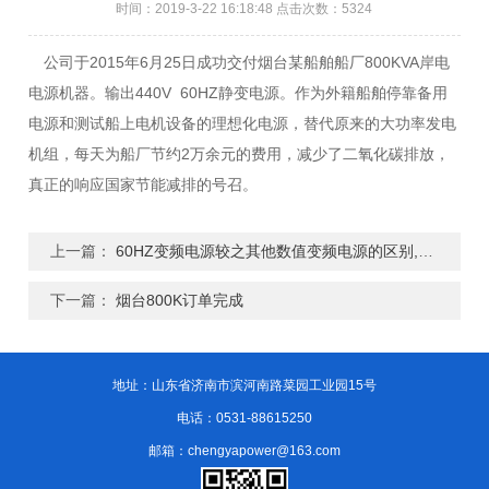
时间：2019-3-22 16:18:48 点击次数：5324
公司于2015年6月25日成功交付烟台某船舶船厂800KVA岸电
电源机器。输出440V 60HZ静变电源。作为外籍船舶停靠备用
电源和测试船上电机设备的理想化电源，替代原来的大功率发电
机组，每天为船厂节约2万余元的费用，减少了二氧化碳排放，
真正的响应国家节能减排的号召。
上一篇：
60HZ变频电源较之其他数值变频电源的区别,作用有哪些?
下一篇：
烟台800K订单完成
地址：山东省济南市滨河南路菜园工业园15号
电话：0531-88615250
邮箱：chengyapower@163.com